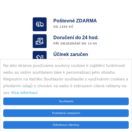
Poštovné ZDARMA
OD 1200 KČ
Doručení do 24 hod.
PŘI OBJEDNÁNÍ DO 14:00
Účinek zaručen
OVĚŘENÝ E-SHOP
Na této stránce používáme soubory cookies k zajištění funkčnosti
Garance ORIGINALITY
webu as vaším souhlasem také k personalizaci jeho obsahu.
KOMPLETNÍ SORTIMENT ZNAČKY
Klepnutím na tlačítko Souhlasím souhlasíte s využíváním cookies a
předáním údajů o chování na webu k zobrazení cílené reklamy na
soc
Více informací
Všechna práva vyhrazena. Belici-pasky.com © 2026
Souhlasím
Podrobná nastavení
Odmítnout všechny