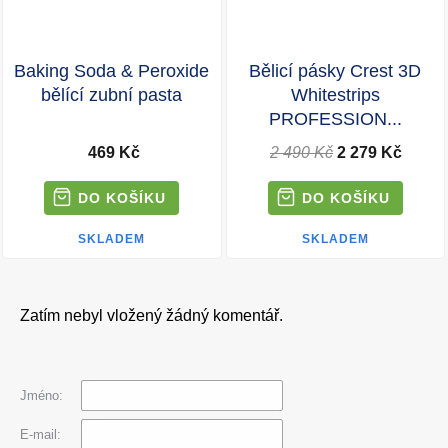
Baking Soda & Peroxide
Bělicí pásky Crest 3D
bělící zubní pasta
Whitestrips
PROFESSION...
469 Kč
2 490 Kč
2 279 Kč
SKLADEM
SKLADEM
Zatím nebyl vložený žádný komentář.
Jméno:
E-mail: