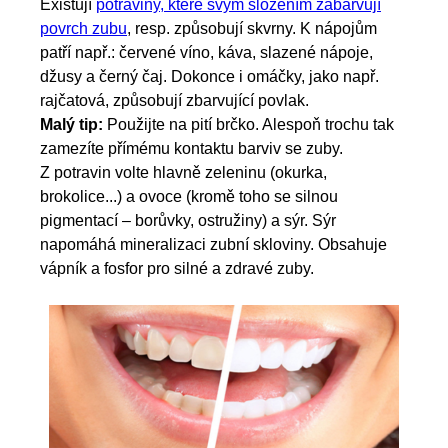
Existují
potraviny, které svým složením zabarvují
povrch zubu
, resp. způsobují skvrny. K nápojům
patří např.: červené víno, káva, slazené nápoje,
džusy a černý čaj. Dokonce i omáčky, jako např.
rajčatová, způsobují zbarvující povlak.
Malý tip:
Použijte na pití brčko. Alespoň trochu tak
zamezíte přímému kontaktu barviv se zuby.
Z potravin volte hlavně zeleninu (okurka,
brokolice...) a ovoce (kromě toho se silnou
pigmentací – borůvky, ostružiny) a sýr. Sýr
napomáhá mineralizaci zubní skloviny. Obsahuje
vápník a fosfor pro silné a zdravé zuby.