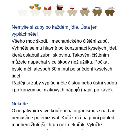
Nemyjte si zuby po každém jídle. Ústa jen
vypláchněte!
Všeho moc škodí. I mechanického čištění zubů.
Vyhněte se mu hlavně po konzumaci kyselých jídel,
která oslabují zubní sklovinu. Takovým čištěním
můžete napáchat více škody než užitku. Počkat
byste měli alespoň 30 minut po snědení kyselých
jídel.
Raději si zuby vypláchněte čistou nebo ústní vodou
i po konzumaci rizikových nápojů (např. po kávě).
Nekuřte
O negativním vlivu kouření na organismus snad ani
nemusíme polemizovat. Kuřák má na první pohled
mnohem žlutější chrup než nekuřák. Vylučte