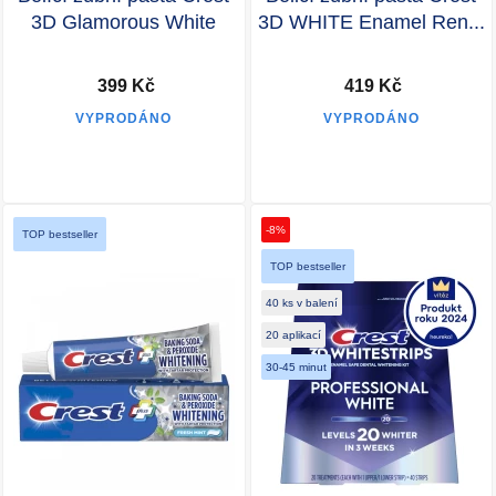
3D Glamorous White
3D WHITE Enamel Ren...
399 Kč
419 Kč
VYPRODÁNO
VYPRODÁNO
-8%
TOP bestseller
TOP bestseller
40 ks v balení
20 aplikací
30-45 minut