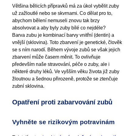
Většina bělicích přípravků má za úkol vybělit zuby
už zažloutlé nebo se skvrnami. Co dělat pro to,
abychom bělení nemuseli znovu tak brzy
absolvovat a aby byly zuby bílé co nejdéle?
Barva zubu je kombinací barvy vnitřní (dentin) a
vnější (sklovina). Toto zbarvení je genetické, člověk
se s ním narodí. Během vývoje zubů se však jejich
zbarvení může časem měnit. To ovlivňuje
především naše stravování, péče o zuby, ale i
některé druhy léků. Ve vyšším věku života již zuby
žloutnou a šednou přirozeně, protože se ztenčuje
zubní sklovina.
Opatření proti zabarvování zubů
Vyhněte se rizikovým potravinám