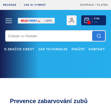
RECENZE
JAK SI VYBRAT
DOPRAVA
/
PLATBA
0 Kč
0 ks
O ZNAČCE CREST
JAK TO FUNGUJE
POUŽITÍ
KONTAKT
Prevence zabarvování zubů