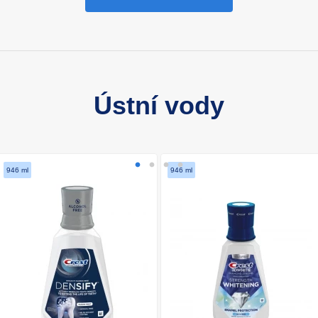
Ústní vody
946 ml
946 ml