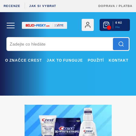
RECENZE
JAK SI VYBRAT
DOPRAVA
/
PLATBA
0 Kč
0 ks
O ZNAČCE CREST
JAK TO FUNGUJE
POUŽITÍ
KONTAKT