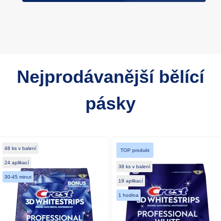
Nejprodávanější bělící
pásky
48 ks v balení
TOP produkt
24 aplikací
38 ks v balení
30-45 minut
19 aplikací
1 hodina