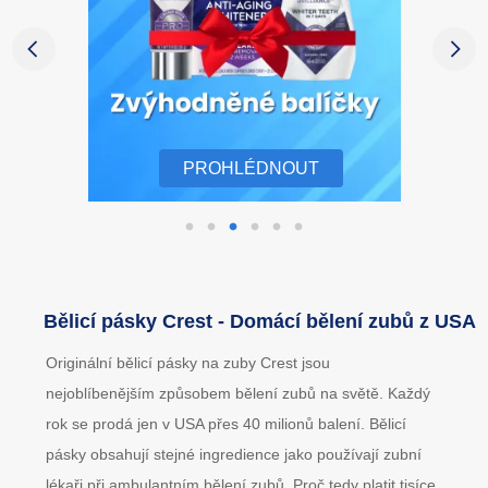
PROHLÉDNOUT
Bělicí pásky Crest - Domácí bělení zubů z USA
Originální bělicí pásky na zuby Crest jsou
nejoblíbenějším způsobem bělení zubů na světě. Každý
rok se prodá jen v USA přes 40 milionů balení. Bělicí
pásky obsahují stejné ingredience jako používají zubní
lékaři při ambulantním bělení zubů. Proč tedy platit tisíce