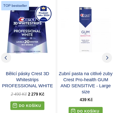
TOP bestseller
Bělicí pásky Crest 3D
Zubní pasta na citlivé zuby
Whitestrips
Crest Pro-health GUM
PROFESSIONAL WHITE
AND SENSITIVE - Large
size
2 490 Kč
2 279 Kč
439 Kč