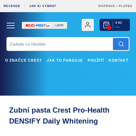
RECENZE
JAK SI VYBRAT
DOPRAVA
/
PLATBA
0 Kč
0 ks
O ZNAČCE CREST
JAK TO FUNGUJE
POUŽITÍ
KONTAKT
Zubní pasta Crest Pro-Health
DENSIFY Daily Whitening