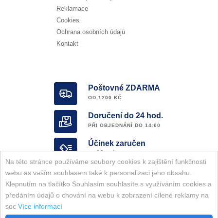
Reklamace
Cookies
Ochrana osobních údajů
Kontakt
Poštovné ZDARMA
OD 1200 KČ
Doručení do 24 hod.
PŘI OBJEDNÁNÍ DO 14:00
Účinek zaručen
OVĚŘENÝ E-SHOP
Na této stránce používáme soubory cookies k zajištění funkčnosti
Garance ORIGINALITY
webu as vaším souhlasem také k personalizaci jeho obsahu.
KOMPLETNÍ SORTIMENT ZNAČKY
Klepnutím na tlačítko Souhlasím souhlasíte s využíváním cookies a
předáním údajů o chování na webu k zobrazení cílené reklamy na
soc
Více informací
Všechna práva vyhrazena. Belici-pasky.com © 2026