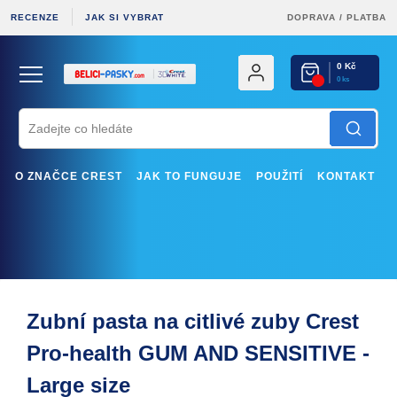
RECENZE
JAK SI VYBRAT
DOPRAVA
/
PLATBA
0 Kč
0 ks
O ZNAČCE CREST
JAK TO FUNGUJE
POUŽITÍ
KONTAKT
Zubní pasta na citlivé zuby Crest
Pro-health GUM AND SENSITIVE -
Large size