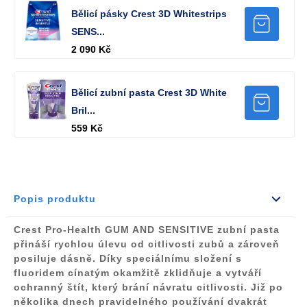
Bělicí pásky Crest 3D Whitestrips
SENS...
2 090 Kč
Bělicí zubní pasta Crest 3D White
Bril...
559 Kč
Popis produktu
Crest Pro-Health GUM AND SENSITIVE zubní pasta
přináší rychlou
úlevu od citlivosti zubů a zároveň
posiluje dásně.
Díky speciálnímu složení s
fluoridem cínatým okamžitě zklidňuje a
vytváří
ochranný štít
, který brání návratu citlivosti. Již po
několika dnech pravidelného používání dvakrát