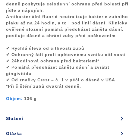
denně poskytuje celodenní ochranu před bolestí při
jídle a nápojích.
Antibakteriální fluorid neutralizuje bakterie zubního
plaku až na 24 hodin, a to i pod linií dásní.
Klinicky
ověřené
složení pomáhá předcházet zánětu dásní,
posiluje dásně a chrání zuby před poškozením.
✔ Rychlá úleva od citlivosti zubů
✔ Ochranný štít proti opětovnému vzniku citlivosti
✔ 24hodinová ochrana před bakteriemi*
✔ Pomáhá předcházet zánětu dásní a zvrátit
gingivitidu
✔ Od značky Crest – č. 1 v péči o dásně v USA
*Při čištění zubů dvakrát denně.
Objem:
136 g
Složení
Otázka