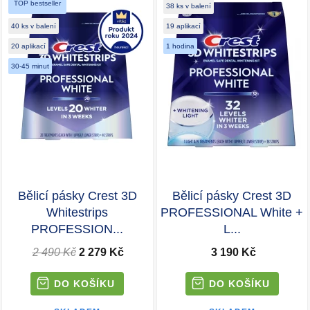
TOP bestseller
38 ks v balení
40 ks v balení
19 aplikací
20 aplikací
1 hodina
30-45 minut
Bělicí pásky Crest 3D
Bělicí pásky Crest 3D
Whitestrips
PROFESSIONAL White +
PROFESSION...
L...
2 490 Kč
2 279 Kč
3 190 Kč