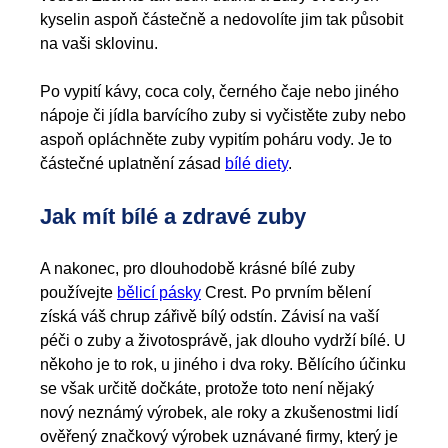
kyselin aspoň částečně a nedovolíte jim tak působit
na vaši sklovinu.
Po vypití kávy, coca coly, černého čaje nebo jiného
nápoje či jídla barvícího zuby si vyčistěte zuby nebo
aspoň opláchněte zuby vypitím poháru vody. Je to
částečné uplatnění zásad
bílé diety
.
Jak mít bílé a zdravé zuby
A nakonec, pro dlouhodobě krásné bílé zuby
používejte
bělicí pásky
Crest. Po prvním bělení
získá váš chrup zářivě bílý odstín. Závisí na vaší
péči o zuby a životosprávě, jak dlouho vydrží bílé. U
někoho je to rok, u jiného i dva roky. Bělícího účinku
se však určitě dočkáte, protože toto není nějaký
nový neznámý výrobek, ale roky a zkušenostmi lidí
ověřený značkový výrobek uznávané firmy, který je