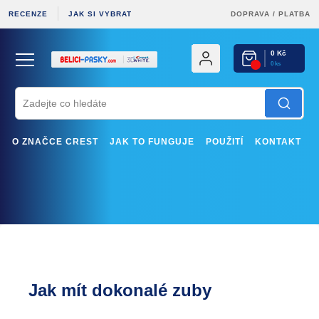
RECENZE
JAK SI VYBRAT
DOPRAVA
/
PLATBA
0 Kč
0 ks
O ZNAČCE CREST
JAK TO FUNGUJE
POUŽITÍ
KONTAKT
Jak mít dokonalé zuby