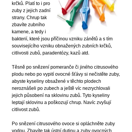
krčků. Platí to i pro
zuby z jejich zadní
strany. Chrup tak
zbavíte zubního
kamene, a tedy i
bakterií, které jsou příčinou vzniku zánětů a s tím
souvisejícího vzniku obnažených zubních krčků,
citlivosti zubů, paradentózy, kazů atd.
Těsně po snězení pomeranče či jiného citrusového
plodu nebo po vypití ovocné šťávy si nečistěte zuby,
abyste kyseliny obsažené v těchto plodech
neroznášeli po zubech a ještě víc nezrychlovali
jejich působení na sklovinu zubů. Tyto kyseliny
leptají sklovinu a poškozují chrup. Navíc zvyšují
citlivost zubů.
Po snězení citrusového ovoce si opláchněte zuby
vodou. Zbavíte tak ústní dutinu a zuby ovocných