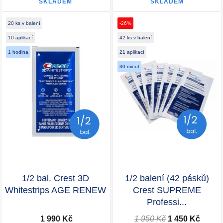
SKLADEM
SKLADEM
20 ks v balení
-26%
10 aplikací
42 ks v balení
1 hodina
21 aplikací
30 minut
1/2 bal. Crest 3D
1/2 balení (42 pásků)
Whitestrips AGE RENEW
Crest SUPREME
Professi...
1 990 Kč
1 950 Kč
1 450 Kč