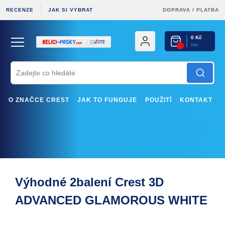
RECENZE
JAK SI VYBRAT
DOPRAVA
/
PLATBA
0 Kč
0 ks
O ZNAČCE CREST
JAK TO FUNGUJE
POUŽITÍ
KONTAKT
Výhodné 2balení Crest 3D
ADVANCED GLAMOROUS WHITE