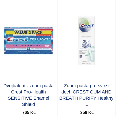
zubních past Pro-Health byla dokonce jako jediná na
světě uznaná Americkou zubní asociací pro
poskytování ochrany zubů a dásní ve všech možných
oblastech. Jestliže hledáte zubní pastu na citlivé zuby,
pasty Crest jsou tím nejlepším řešením. Zuby budou
viditelně bělejší a navíc i bez zvýšené citlivosti.
Dvojbalení - zubní pasta
Zubní pasta pro svěží
Crest Pro-Health
dech CREST GUM AND
SENSITIVE Enamel
BREATH PURIFY Healthy
Shield
...
765 Kč
359 Kč