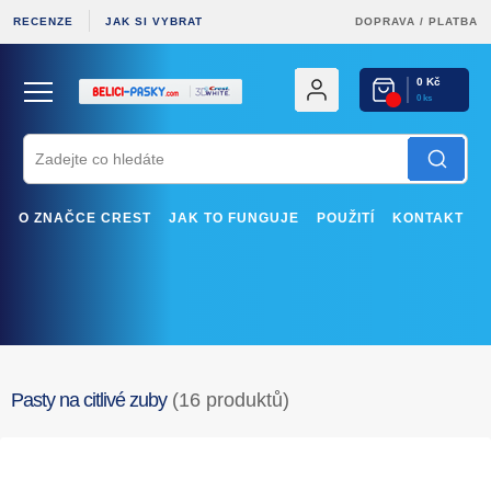
RECENZE
JAK SI VYBRAT
DOPRAVA
/
PLATBA
0 Kč
0 ks
O ZNAČCE CREST
JAK TO FUNGUJE
POUŽITÍ
KONTAKT
Pasty na citlivé zuby
(16 produktů)