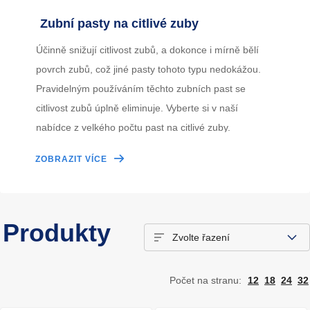
Zubní pasty na citlivé zuby
Účinně snižují citlivost zubů, a dokonce i mírně bělí
povrch zubů, což jiné pasty tohoto typu nedokážou.
Pravidelným používáním těchto zubních past se
citlivost zubů úplně eliminuje. Vyberte si v naší
nabídce z velkého počtu past na citlivé zuby.
ZOBRAZIT VÍCE
Citlivost zubů je poměrně rozšířeným problémem
společnosti. Ať již máte citlivé jen některé odhalené
zubní krčky, nebo celkově dásně a zuby, zubní pasty
Produkty
Crest vám pomohou. Tyto pasty dokážou uzavřít
otevřené dentinové kanálky, které způsobují zvýšenou
citlivost zubů, a tím problém účinně odstranit či
Počet na stranu:
12
18
24
32
eliminovat. Citlivost zubů souvisí i se zánětem dásní a
pasty Crest léčí i tento zdravotní problém. Série