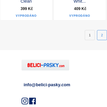
Clean
Whit...
399 Kč
409 Kč
VYPRODÁNO
VYPRODÁNO
1
2
info@belici-pasky.com