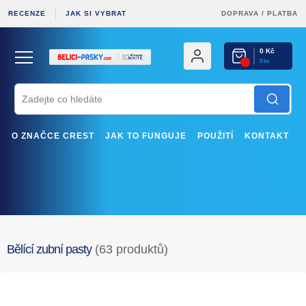
RECENZE
JAK SI VYBRAT
DOPRAVA
/
PLATBA
0 Kč
0 ks
O ZNAČCE CREST
JAK TO FUNGUJE
POUŽITÍ
KONTAKT
Bělící zubní pasty
(63 produktů)