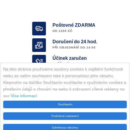
Poštovné ZDARMA
OD 1200 KČ
Doručení do 24 hod.
PŘI OBJEDNÁNÍ DO 14:00
Účinek zaručen
OVĚŘENÝ E-SHOP
Na této stránce používáme soubory cookies k zajištění funkčnosti
Garance ORIGINALITY
webu as vaším souhlasem také k personalizaci jeho obsahu.
KOMPLETNÍ SORTIMENT ZNAČKY
Klepnutím na tlačítko Souhlasím souhlasíte s využíváním cookies a
předáním údajů o chování na webu k zobrazení cílené reklamy na
soc
Více informací
Všechna práva vyhrazena. Belici-pasky.com © 2026
Souhlasím
Podrobná nastavení
Odmítnout všechny