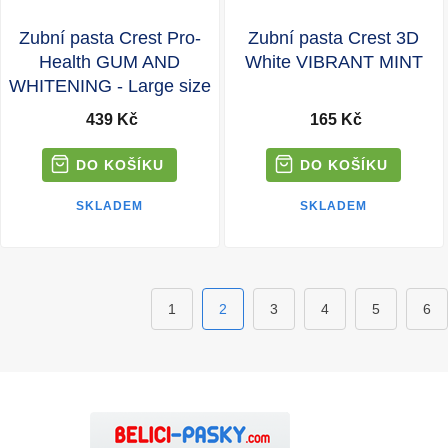
Zubní pasta Crest Pro-
Zubní pasta Crest 3D
Health GUM AND
White VIBRANT MINT
WHITENING - Large size
439 Kč
165 Kč
SKLADEM
SKLADEM
1
2
3
4
5
6