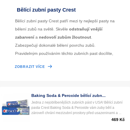
Bělící zubní pasty Crest
Bělící zubní pasty Crest patří mezi ty nejlepší pasty na
bělení zubů na světě. Skvěle
odstraňují vnější
zabarvení
a
nedovolí zubům žloutnout
.
Zabezpečují dokonalé bělení povrchu zubů.
Pravidelným používáním těchto zubních past docílíte,
že vaše zuby budou krásně bílé a nebudou žloutnout.
ZOBRAZIT VÍCE
Bělící pasty Crest jsou ideální na průběžné udržování
bílých zubů po bělení pásky nebo na maximalizaci
bělícího efektu bělicích pásků. Je to ideální
Baking Soda & Peroxide bělící zubn...
kombinace pro dlouhodobě zářivě bílé a zdravé zuby.
Jedna z nejoblíbenějších zubních pást v USA! Bělící zubní
pasta Crest Baking Soda & Peroxide vám zuby bělí a
Používejte pasty Crest dlouhodobě. Občas změňte
zároveň chrání mezizubní prostory před usazeninami a ...
druh pasty Crest, neboť nabídka je široká a čas od
469 Kč
času je vhodné pastu změnit. Pokud si nemůžete