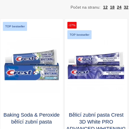
Počet na stranu:
12
18
24
32
-17%
TOP bestseller
TOP bestseller
Baking Soda & Peroxide
Bělicí zubní pasta Crest
bělící zubní pasta
3D White PRO
ADVANCED WHITENING