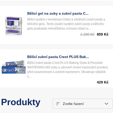
vybrat, prohlédněte si
srovnání bělících zubních
past Crest
.
Bělicí gel na zuby a zubní pasta C...
Bělicí systém v kombinaci čisticí a ošetřující zubní pasty a
bělicího gelu. Tento duální systém zubní pasty a bělicího
gelu poskytuje mimořádnou ochranu dásní a...
1 290 Kč
859 Kč
Bělící zubní pasta Crest PLUS Bak...
Bělící zubní pasta Crest PLUS Baking Soda & Peroxide
WHITENING bělí zuby a zároveň chrání mezizubní prostory
před usazeninami a zubním kamenem. Obsahuje výtažek
z...
429 Kč
Produkty