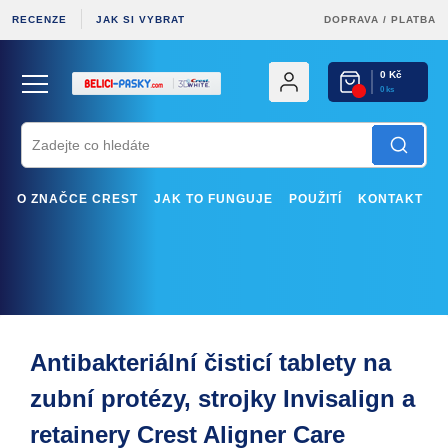
RECENZE
JAK SI VYBRAT
DOPRAVA
/
PLATBA
0 Kč
0 ks
O ZNAČCE CREST
JAK TO FUNGUJE
POUŽITÍ
KONTAKT
Antibakteriální čisticí tablety na
zubní protézy, strojky Invisalign a
retainery Crest Aligner Care