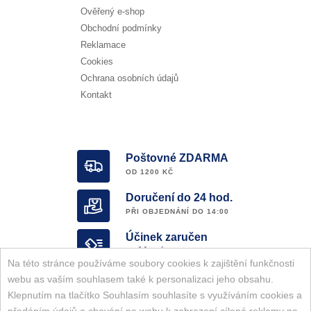
Ověřený e-shop
Obchodní podmínky
Reklamace
Cookies
Ochrana osobních údajů
Kontakt
Poštovné ZDARMA
OD 1200 KČ
Doručení do 24 hod.
PŘI OBJEDNÁNÍ DO 14:00
Účinek zaručen
OVĚŘENÝ E-SHOP
Na této stránce používáme soubory cookies k zajištění funkčnosti
Garance ORIGINALITY
webu as vaším souhlasem také k personalizaci jeho obsahu.
KOMPLETNÍ SORTIMENT ZNAČKY
Klepnutím na tlačítko Souhlasím souhlasíte s využíváním cookies a