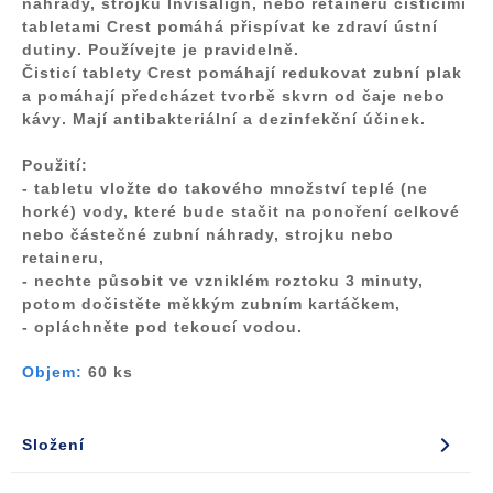
náhrady, strojku Invisalign, nebo retaineru čisticími
tabletami Crest
pomáhá přispívat ke zdraví ústní
dutiny
. Používejte je pravidelně.
Čisticí tablety Crest pomáhají
redukovat zubní plak
a pomáhají předcházet tvorbě skvrn od čaje nebo
kávy
. Mají
antibakteriální
a
dezinfekční účinek
.
Použití:
- tabletu vložte do takového množství teplé (ne
horké) vody, které bude stačit na ponoření celkové
nebo částečné zubní náhrady, strojku nebo
retaineru,
- nechte působit ve vzniklém roztoku 3 minuty,
potom dočistěte měkkým zubním kartáčkem,
- opláchněte pod tekoucí vodou.
Objem:
60 ks
Složení